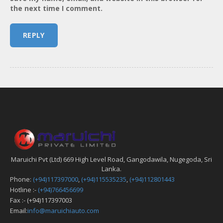
the next time I comment.
Maruichi Pvt (Ltd) 669 High Level Road, Gangodawila, Nugegoda, Sri
Lanka.
Phone:
(+94)117397000
,
(+94)115535235
,
(+94)112801443
Hotline :-
(+94)766456699
Fax :- (+94)117397003
Email:
info@maruichiauto.com