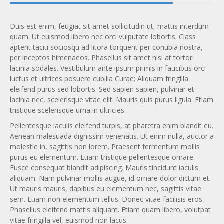
Duis est enim, feugiat sit amet sollicitudin ut, mattis interdum
quam. Ut euismod libero nec orci vulputate lobortis. Class
aptent taciti sociosqu ad litora torquent per conubia nostra,
per inceptos himenaeos. Phasellus sit amet nisi at tortor
lacinia sodales. Vestibulum ante ipsum primis in faucibus orci
luctus et ultrices posuere cubilia Curae; Aliquam fringilla
eleifend purus sed lobortis. Sed sapien sapien, pulvinar et
lacinia nec, scelerisque vitae elit. Mauris quis purus ligula. Etiam
tristique scelerisque urna in ultricies.
Pellentesque iaculis eleifend turpis, at pharetra enim blandit eu.
Aenean malesuada dignissim venenatis. Ut enim nulla, auctor a
molestie in, sagittis non lorem. Praesent fermentum mollis
purus eu elementum. Etiam tristique pellentesque ornare.
Fusce consequat blandit adipiscing. Mauris tincidunt iaculis
aliquam. Nam pulvinar mollis augue, id ornare dolor dictum et.
Ut mauris mauris, dapibus eu elementum nec, sagittis vitae
sem. Etiam non elementum tellus. Donec vitae facilisis eros.
Phasellus eleifend mattis aliquam. Etiam quam libero, volutpat
vitae fringilla vel, euismod non lacus.