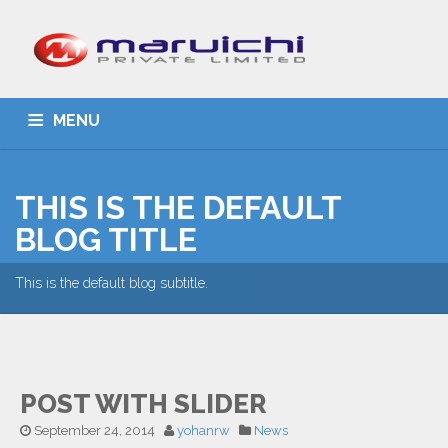
MENU
HOME
ABOUT US
PRODUCTS
CONTACT
THIS IS THE DEFAULT
BLOG TITLE
This is the default blog subtitle.
POST WITH SLIDER
September 24, 2014
yohanrw
News